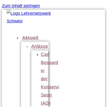
Zum Inhalt springen
Aktuell
Anlässe
Carl
Bossard
in
der
Konservi
Seon
(AG)