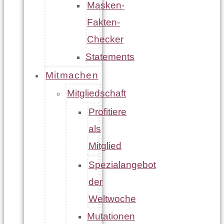
Masken-
Fakten-
Checker
Statements
Mitmachen
Mitgliedschaft
Profitiere
als
Mitglied
Spezialangebot
der
Weltwoche
Mutationen