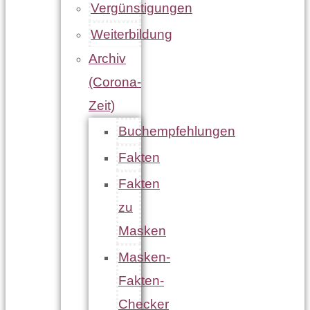
Vergünstigungen
Weiterbildung
Archiv
(Corona-
Zeit)
Buchempfehlungen
Fakten
Fakten
zu
Masken
Masken-
Fakten-
Checker