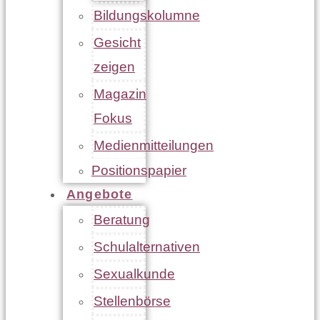
Bildungskolumne
Gesicht
zeigen
Magazin
Fokus
Medienmitteilungen
Positionspapier
Angebote
Beratung
Schulalternativen
Sexualkunde
Stellenbörse