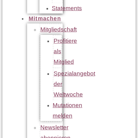
Statements
Mitmachen
Mitgliedschaft
Profitiere
als
Mitglied
Spezialangebot
der
Weltwoche
Mutationen
melden
Newsletter
abonnieren