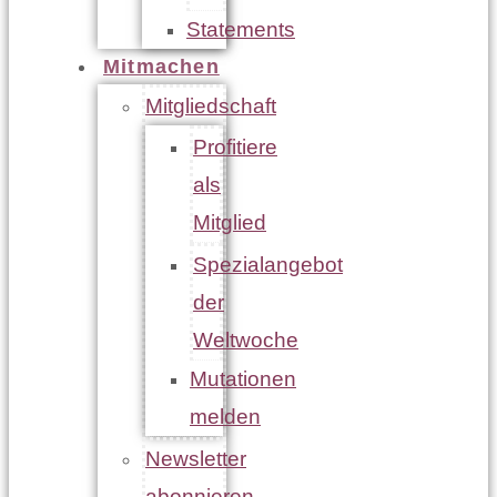
Statements
Mitmachen
Mitgliedschaft
Profitiere
als
Mitglied
Spezialangebot
der
Weltwoche
Mutationen
melden
Newsletter
abonnieren