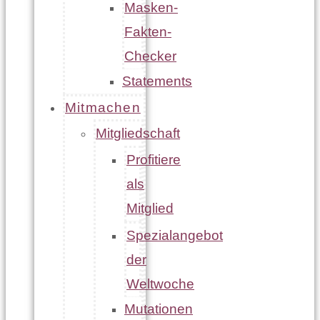
Masken-
Fakten-
Checker
Statements
Mitmachen
Mitgliedschaft
Profitiere
als
Mitglied
Spezialangebot
der
Weltwoche
Mutationen