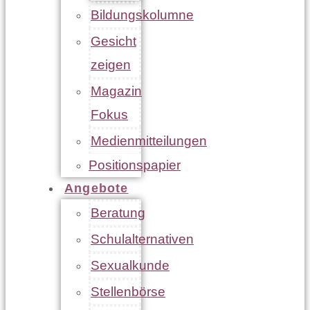
Bildungskolumne
Gesicht
zeigen
Magazin
Fokus
Medienmitteilungen
Positionspapier
Angebote
Beratung
Schulalternativen
Sexualkunde
Stellenbörse