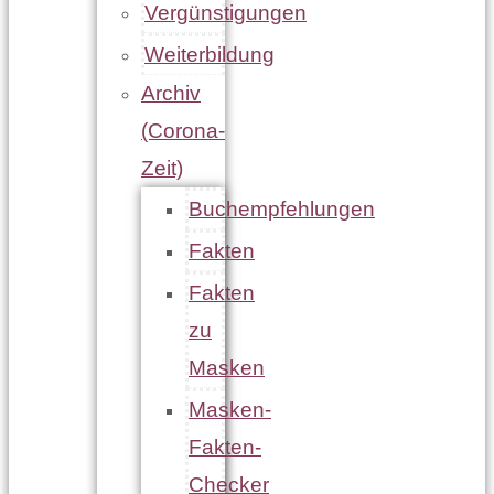
Vergünstigungen
Weiterbildung
Archiv
(Corona-
Zeit)
Buchempfehlungen
Fakten
Fakten
zu
Masken
Masken-
Fakten-
Checker