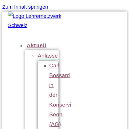
Zum Inhalt springen
Aktuell
Anlässe
Carl
Bossard
in
der
Konservi
Seon
(AG)