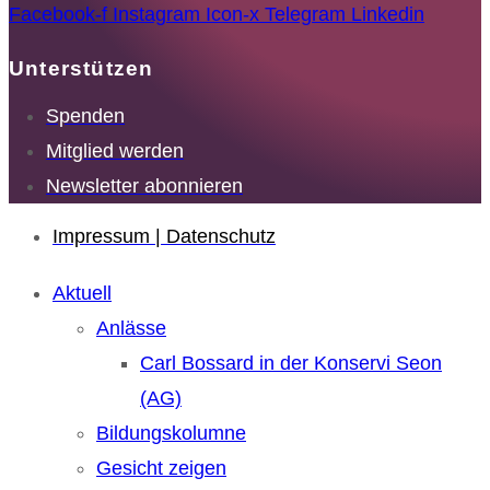
Facebook-f
Instagram
Icon-x
Telegram
Linkedin
Unterstützen
Spenden
Mitglied werden
Newsletter abonnieren
Impressum | Datenschutz
Aktuell
Anlässe
Carl Bossard in der Konservi Seon
(AG)
Bildungskolumne
Gesicht zeigen