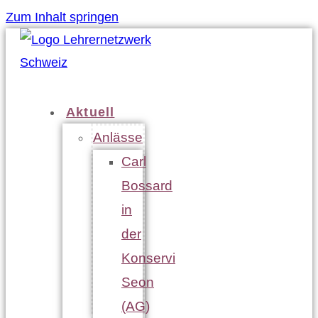
Zum Inhalt springen
Aktuell
Anlässe
Carl
Bossard
in
der
Konservi
Seon
(AG)