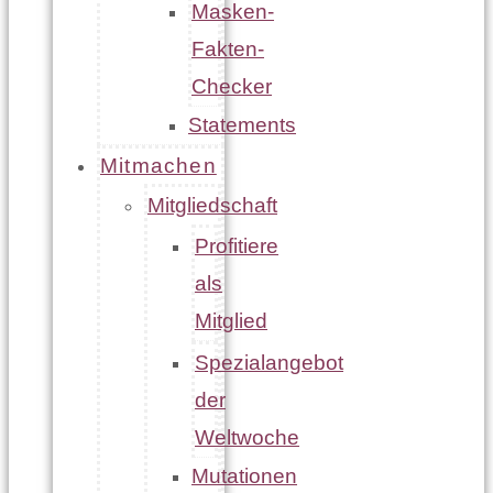
Masken-
Fakten-
Checker
Statements
Mitmachen
Mitgliedschaft
Profitiere
als
Mitglied
Spezialangebot
der
Weltwoche
Mutationen