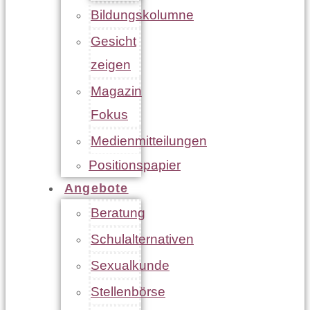
Bildungskolumne
Gesicht
zeigen
Magazin
Fokus
Medienmitteilungen
Positionspapier
Angebote
Beratung
Schulalternativen
Sexualkunde
Stellenbörse