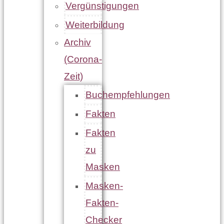
Vergünstigungen
Weiterbildung
Archiv
(Corona-
Zeit)
Buchempfehlungen
Fakten
Fakten
zu
Masken
Masken-
Fakten-
Checker