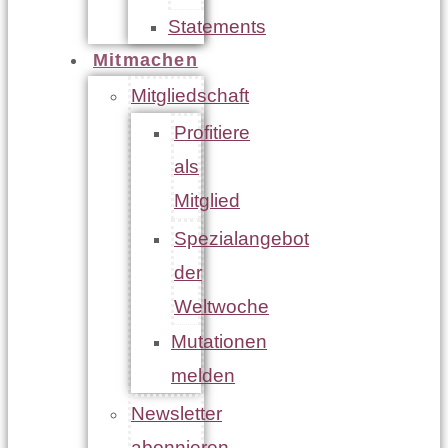
Statements
Mitmachen
Mitgliedschaft
Profitiere
als
Mitglied
Spezialangebot
der
Weltwoche
Mutationen
melden
Newsletter
abonnieren