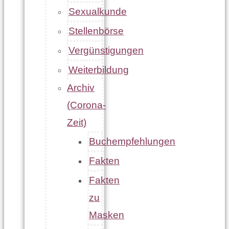
Sexualkunde
Stellenbörse
Vergünstigungen
Weiterbildung
Archiv
(Corona-
Zeit)
Buchempfehlungen
Fakten
Fakten
zu
Masken