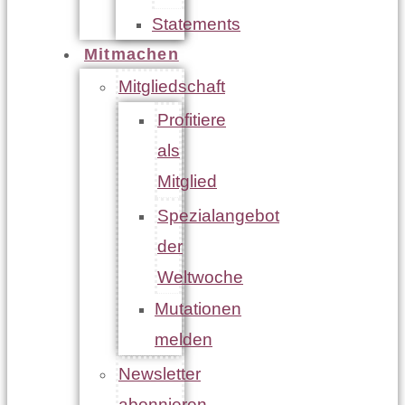
Statements
Mitmachen
Mitgliedschaft
Profitiere
als
Mitglied
Spezialangebot
der
Weltwoche
Mutationen
melden
Newsletter
abonnieren