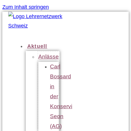
Zum Inhalt springen
Aktuell
Anlässe
Carl
Bossard
in
der
Konservi
Seon
(AG)