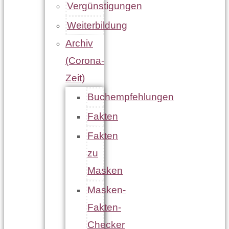
Vergünstigungen
Weiterbildung
Archiv
(Corona-
Zeit)
Buchempfehlungen
Fakten
Fakten
zu
Masken
Masken-
Fakten-
Checker