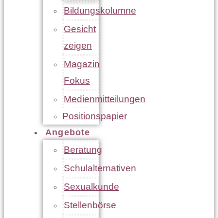
Bildungskolumne
Gesicht
zeigen
Magazin
Fokus
Medienmitteilungen
Positionspapier
Angebote
Beratung
Schulalternativen
Sexualkunde
Stellenbörse