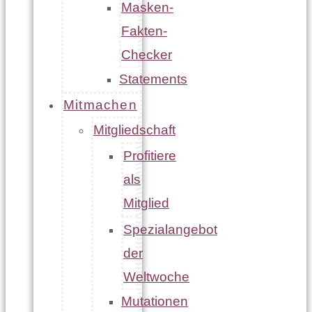
Masken-
Fakten-
Checker
Statements
Mitmachen
Mitgliedschaft
Profitiere
als
Mitglied
Spezialangebot
der
Weltwoche
Mutationen