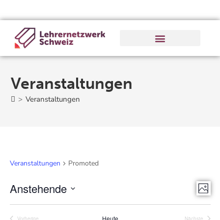
Veranstaltungen
>
Veranstaltungen
Veranstaltungen
Promoted
Anstehende
V
A
F
e
D
n
o
r
a
Heute
Vorherige
Nächste