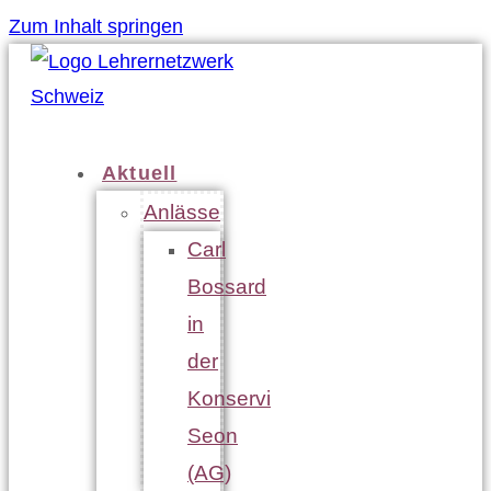
Zum Inhalt springen
Aktuell
Anlässe
Carl
Bossard
in
der
Konservi
Seon
(AG)