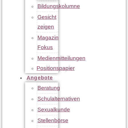
Bildungskolumne
Gesicht
zeigen
Magazin
Fokus
Medienmitteilungen
Positionspapier
Angebote
Beratung
Schulalternativen
Sexualkunde
Stellenbörse