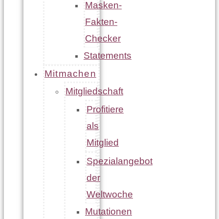
Masken-
Fakten-
Checker
Statements
Mitmachen
Mitgliedschaft
Profitiere
als
Mitglied
Spezialangebot
der
Weltwoche
Mutationen