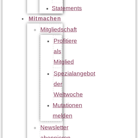
Statements
Mitmachen
Mitgliedschaft
Profitiere
als
Mitglied
Spezialangebot
der
Weltwoche
Mutationen
melden
Newsletter
abonnieren