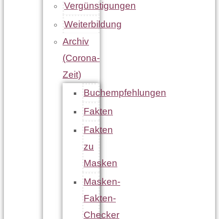
Vergünstigungen
Weiterbildung
Archiv
(Corona-
Zeit)
Buchempfehlungen
Fakten
Fakten
zu
Masken
Masken-
Fakten-
Checker